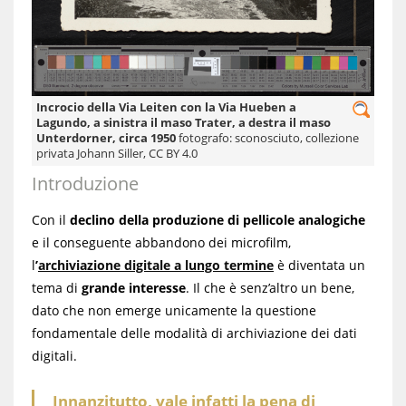
Incrocio della Via Leiten con la Via Hueben a
Lagundo, a sinistra il maso Trater, a destra il maso
Unterdorner, circa 1950
fotografo: sconosciuto, collezione
privata Johann Siller, CC BY 4.0
Introduzione
Con il
declino della produzione di pellicole analogiche
e il conseguente abbandono dei microfilm,
l
’
archiviazione digitale a lungo termine
è diventata un
tema di
grande interesse
. Il che è senz’altro un bene,
dato che non emerge unicamente la questione
fondamentale delle modalità di archiviazione dei dati
digitali.
Innanzitutto, vale infatti la pena di